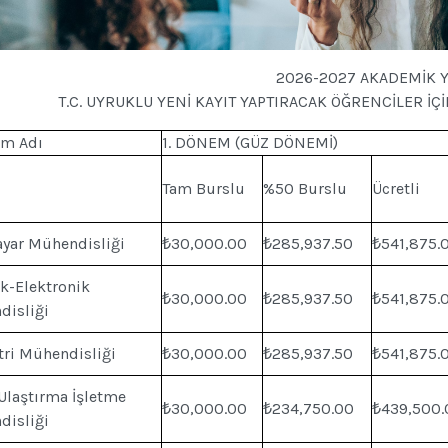
2026-2027 AKADEMİK Y
T.C. UYRUKLU YENİ KAYIT YAPTIRACAK ÖĞRENCİLER İÇ
am Adı
1. DÖNEM (GÜZ DÖNEMİ)
Tam Burslu
%50 Burslu
Ücretli
ayar Mühendisliği
₺30,000.00
₺285,937.50
₺541,875.
ik-Elektronik
₺30,000.00
₺285,937.50
₺541,875.
disliği
ri Mühendisliği
₺30,000.00
₺285,937.50
₺541,875.
Ulaştırma İşletme
₺30,000.00
₺234,750.00
₺439,500.
disliği