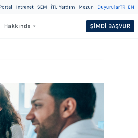
Portal
Intranet
SEM
İTÜ Yardım
Mezun
Duyurular
TR
EN
Hakkında
ŞİMDİ BAŞVUR