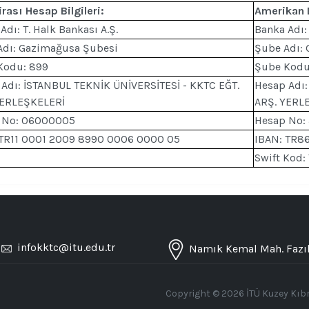
irası Hesap Bilgileri:
Amerikan D
Adı: T. Halk Bankası A.Ş.
Banka Adı: 
Adı: Gazimağusa Şubesi
Şube Adı:
Kodu: 899
Şube Kodu
Adı: İSTANBUL TEKNİK ÜNİVERSİTESİ - KKTC EĞT.
Hesap Adı:
YERLEŞKELERİ
ARŞ. YERL
 No: 06000005
Hesap No:
 TR11 0001 2009 8990 0006 0000 05
IBAN: TR8
Swift Kod
/
infokktc@itu.edu.tr
Namık Kemal Mah. Fazıl
Copyright © 2026 İTÜ Kuzey Kıbrı