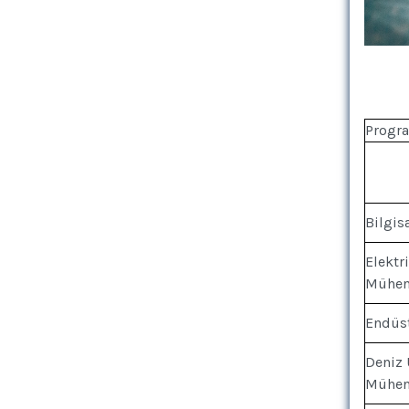
Progr
Bilgis
Elektr
Mühen
Endüst
Deniz 
Mühen