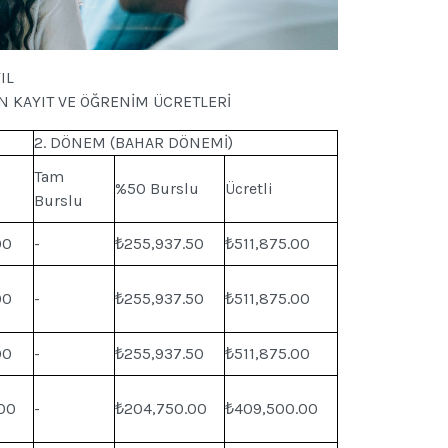
IL
İN KAYIT VE ÖĞRENİM ÜCRETLERİ
2. DÖNEM (BAHAR DÖNEMİ)
Tam
%50 Burslu
Ücretli
Burslu
00
-
₺255,937.50
₺511,875.00
00
-
₺255,937.50
₺511,875.00
00
-
₺255,937.50
₺511,875.00
00
-
₺204,750.00
₺409,500.00