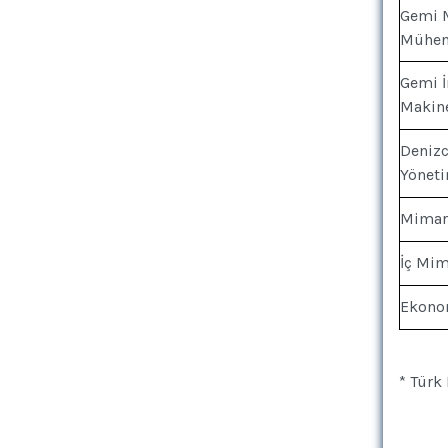
Gemi M
Mühen
Gemi İ
Makine
Denizc
Yönet
Mimar
İç Mim
Ekono
* Türk