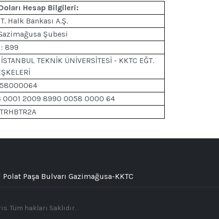
oları Hesap Bilgileri:
T. Halk Bankası A.Ş.
 Gazimağusa Şubesi
: 899
 İSTANBUL TEKNİK ÜNİVERSİTESİ - KKTC EĞT.
EŞKELERİ
 58000064
6 0001 2009 8990 0058 0000 64
: TRHBTR2A
 Polat Paşa Bulvarı Gazimağusa-KKTC
s. Tüm hakları Saklıdır.