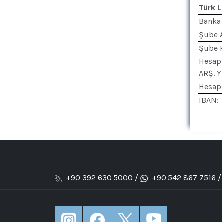
Türk L
Banka 
Şube 
Şube 
Hesap 
ARŞ. 
Hesap
IBAN:
+90 392 630 5000 /
+90 542 867 7516 